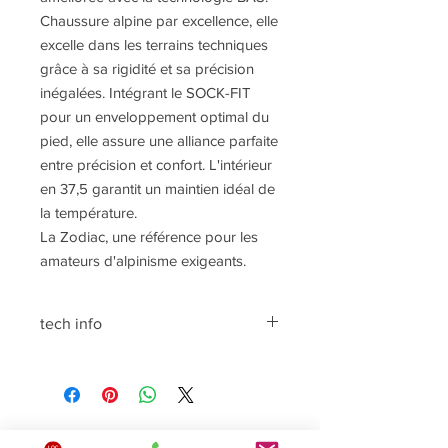
Chaussure alpine par excellence, elle
excelle dans les terrains techniques
grâce à sa rigidité et sa précision
inégalées. Intégrant le SOCK-FIT
pour un enveloppement optimal du
pied, elle assure une alliance parfaite
entre précision et confort. L'intérieur
en 37,5 garantit un maintien idéal de
la température.
La Zodiac, une référence pour les
amateurs d'alpinisme exigeants.
tech info
Tige : Exterieur en cuir Suede 1,6-
1,8mm traité Perwanger, intérieur en
37,5 pour un maintien optimal de la
température du pied
Semelle Vibram Taille : du 37 au 42
LOC