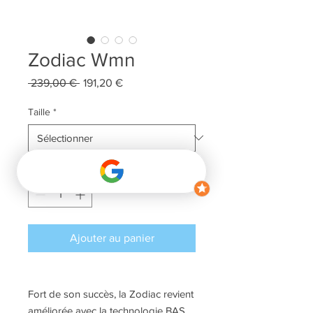
Zodiac Wmn
Prix
Prix
 239,00 € 
191,20 €
original
promotionnel
Taille
*
Quantité
*
Ajouter au panier
Fort de son succès, la Zodiac revient
améliorée avec la technologie BAS.